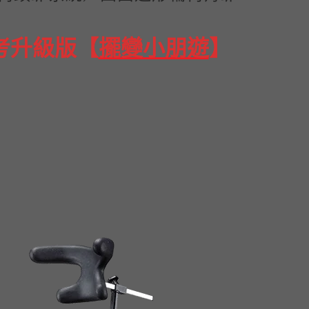
考升級版【
擺變小朋遊
】