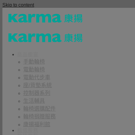
Skip to content
商品櫥窗
手動輪椅
電動輪椅
電動代步車
座/背墊系統
控制器系列
生活輔具
輪椅選購配件
輪椅捐贈服務
康揚福利館
租借服務