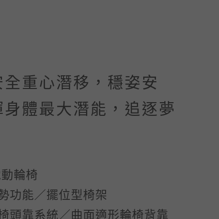
安全重心潛移，穩姿安
揮身體最大潛能，追逐夢
電動輪椅
勢功能／擺位型椅架
椅頭靠系統／曲面適形輪椅背靠