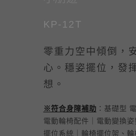
KP-12T
零重力空中傾倒，
心。穩姿擺位，發
想。
※符合身障補助
：基礎型 
電動輪椅配件｜電動變換姿
擺位系統｜輪椅擺位架、輪