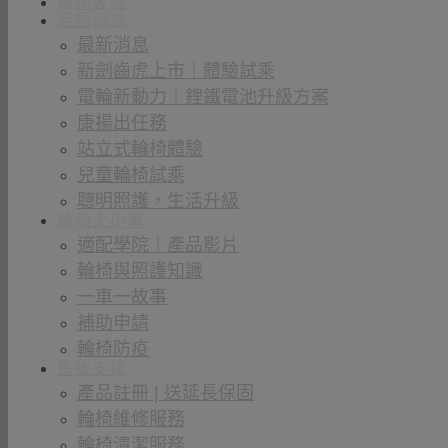
輪椅客製
活動消息
最新消息
新劍齒虎上市｜體驗試乘
電輪新動力｜鋰鐵電池升級方案
康揚出任務
站立式輪椅體驗
兒童輪椅試乘
聰明照護，生活升級
輪椅大小事
適配學院｜產品影片
輪椅與照護知識
一車一故事
補助申請
輪椅防疫
售後支援
產品註冊 | 送延長保固
輪椅維修服務
輪椅清潔服務