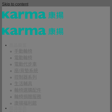
Skip to content
商品櫥窗
手動輪椅
電動輪椅
電動代步車
座/背墊系統
控制器系列
生活輔具
輪椅選購配件
輪椅捐贈服務
康揚福利館
租借服務