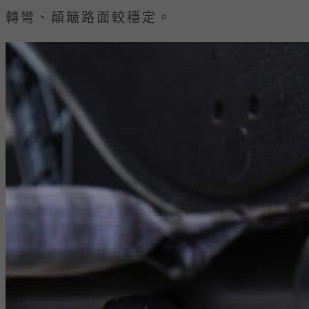
轉彎、顛簸路面較穩定。