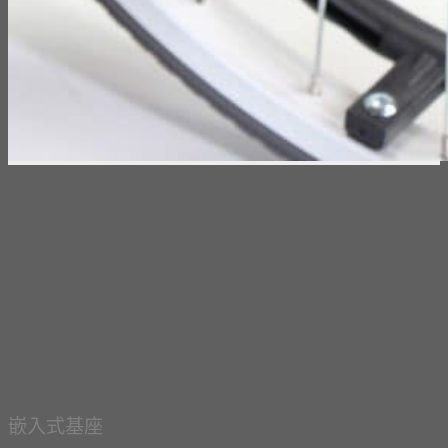
​嵌入式基座