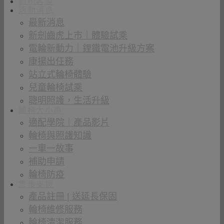
輪椅客製
活動消息
最新消息
新劍齒虎上市｜體驗試乘
電輪新動力｜鋰鐵電池升級方案
康揚出任務
站立式輪椅體驗
兒童輪椅試乘
聰明照護，生活升級
輪椅大小事
適配學院｜產品影片
輪椅與照護知識
一車一故事
補助申請
輪椅防疫
售後支援
產品註冊 | 送延長保固
輪椅維修服務
輪椅清潔服務