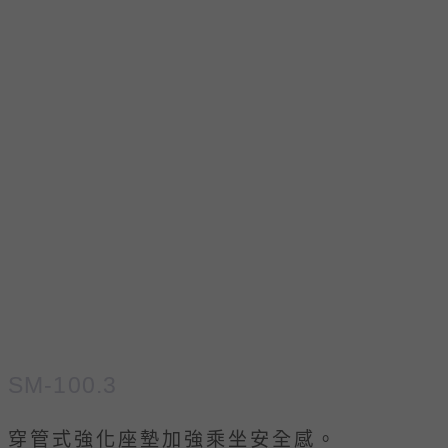
SM-100.3
穿管式強化座墊加強乘坐安全感。