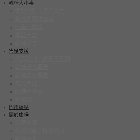
輪椅大小事
適配學院｜產品影片
輪椅與照護知識
一車一故事
補助申請
輪椅防疫
售後支援
產品註冊 | 送延長保固
輪椅維修服務
輪椅清潔服務
常見問題
經銷商專區
聯絡我們
門市據點
關於康揚
品牌故事
永續行動 | 輪椅回收
輪椅安全