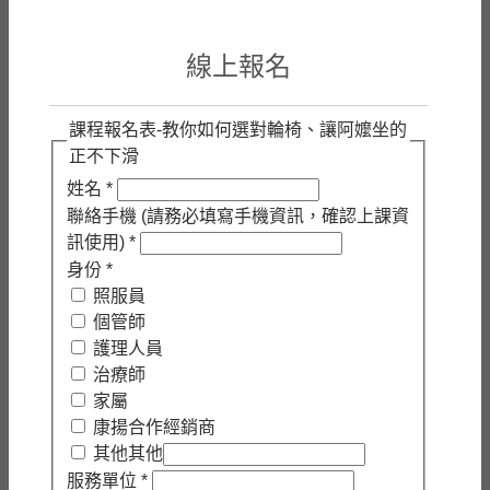
線上報名
課程報名表-教你如何選對輪椅、讓阿嬤坐的
正不下滑
姓名
*
聯絡手機 (請務必填寫手機資訊，確認上課資
訊使用)
*
身份
*
照服員
個管師
護理人員
治療師
家屬
康揚合作經銷商
其他
其他
服務單位
*