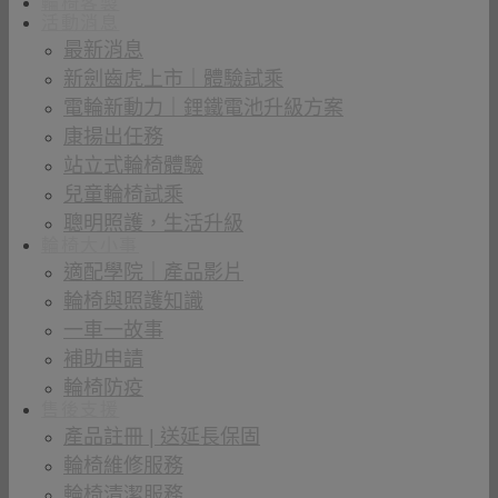
輪椅客製
活動消息
最新消息
新劍齒虎上市｜體驗試乘
電輪新動力｜鋰鐵電池升級方案
康揚出任務
站立式輪椅體驗
兒童輪椅試乘
聰明照護，生活升級
輪椅大小事
適配學院｜產品影片
輪椅與照護知識
一車一故事
補助申請
輪椅防疫
售後支援
產品註冊 | 送延長保固
輪椅維修服務
輪椅清潔服務