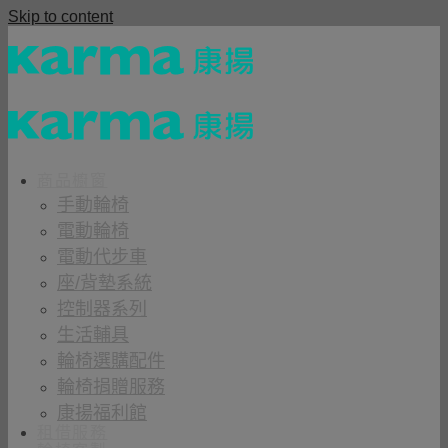
Skip to content
商品櫥窗
手動輪椅
電動輪椅
電動代步車
座/背墊系統
控制器系列
生活輔具
輪椅選購配件
輪椅捐贈服務
康揚福利館
租借服務