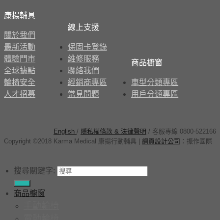
康揚輔具
線上支援
關於我們
最新活動
保固卡登錄
體驗門市
維修服務
商品櫥窗
全球據點
聯絡我們
輪椅安全
經銷商專區
車型分類專區
人才招募
常見問題
用戶分類專區
English
/
隱私權條款 & 法律聲明
/ 客服專線 0800-522166
Copyright ©2018 Karma Medical 康揚行動輔具
|
網頁設計公司
：
振作國際
搜尋關鍵字:
商品櫥窗
手動輪椅
電動輪椅