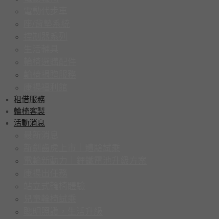
電動代步車
座/背墊系統
控制器系列
生活輔具
輪椅選購配件
輪椅捐贈服務
康揚福利館
租借服務
輪椅客製
活動消息
最新消息
新劍齒虎上市｜體驗試乘
電輪新動力｜鋰鐵電池升級方案
康揚出任務
站立式輪椅體驗
兒童輪椅試乘
聰明照護，生活升級