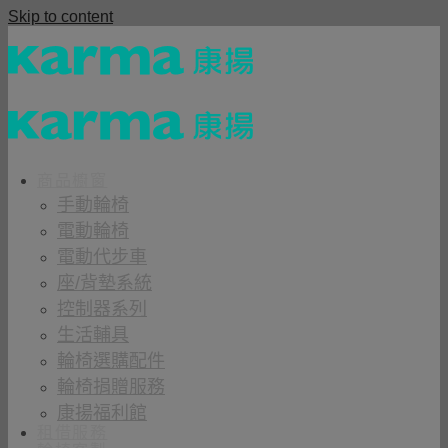
Skip to content
商品櫥窗
手動輪椅
電動輪椅
電動代步車
座/背墊系統
控制器系列
生活輔具
輪椅選購配件
輪椅捐贈服務
康揚福利館
租借服務