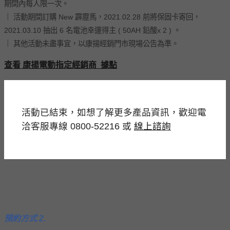
期間內每⼈限⼀次。
｜ 活動期間訂購 New 霹靂⾺，2021.02.28 前將保固卡寄回，
2021.03.10 抽出 6 名電池幸運得主 ( 50AH 鉛酸x 2 ) 。
｜ 其他活動未盡事宜，以康揚經銷門市現場公告為準。
查看 康揚電動指定經銷商 據點
活動已結束，如想了解更多產品資訊，歡迎電
洽客服專線 0800-52216 或
線上諮詢
預約方式 2.