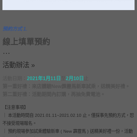
預約方式 1.
線上填單預約
…
活動辦法 »
活動日期：
2021年1月11日
至
2月10日
止
第一重好禮：來店體驗New霹靂馬新車試乘，送精美好禮。
第二重好禮：活動期間內訂購，再抽免費電池。
【注意事項】
｜ 本活動時間⾃ 2021.01.11~2021.02.10 ⽌。僅採事先預約⽅式，恕
不接受現場報名。
｜ 預約現場參加試乘體驗新⾞ ( New 霹靂⾺ ) 送精美好禮⼀份，活動