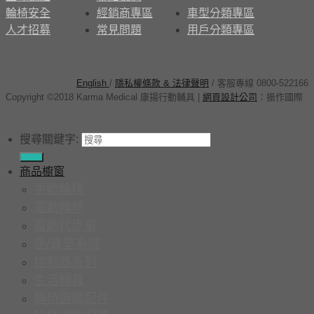
輪椅安全
經銷商專區
車型分類專區
人才招募
常見問題
用戶分類專區
English
/
隱私權條款 & 法律聲明
/ 客服專線 0800-522166
Copyright ©2018 Karma Medical 康揚行動輔具
|
網頁設計公司
：
振作國際
搜尋關鍵字:
商品櫥窗
手動輪椅
電動輪椅
電動代步車
座/背墊系統
控制器系列
生活輔具
輪椅選購配件