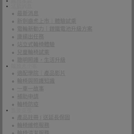
輪椅客製
活動消息
最新消息
新劍齒虎上市｜體驗試乘
電輪新動力｜鋰鐵電池升級方案
康揚出任務
站立式輪椅體驗
兒童輪椅試乘
聰明照護，生活升級
輪椅大小事
適配學院｜產品影片
輪椅與照護知識
一車一故事
補助申請
輪椅防疫
售後支援
產品註冊 | 送延長保固
輪椅維修服務
輪椅清潔服務