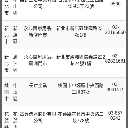
9560
北
山
公司
45巷3弄23號
市
區
02-
新
新
永心醫療用品-
新北市新店區建國路231
22186060
北
店
新店門市
號1樓
市
區
02-
新
蘆
永心醫療用品-
新北市蘆洲區信義路222
82821681
北
洲
蘆洲門市
巷24號1樓
市
區
03-
桃
中
長畊企業
桃園市中壢區中央西路
4931515
園
壢
二段37號
市
區
03-857
花
花
杰昇儀器股份有限
花蓮縣花蓮市中央路三
0242
蓮
蓮
公司
段778號
縣
市