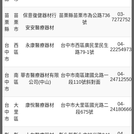
03-
苗
苗
保意復健器材行
苗栗縣苗栗市為公路736
7272752
栗
栗
號
安安醫療器材
縣
市
04-
台
西
永康醫療器材
台中市西區廣民里民生
22254973
中
區
路79-1號
市
04-
台
南
華杏醫療器材有限
台中市南區建國北路一
24712550
中
區
公司(中⼭)
段110號斜對面
市
04-
台
大
康悅醫療器材
台中市大里區國光路二
24180666
中
里
段675號
市
區
04-