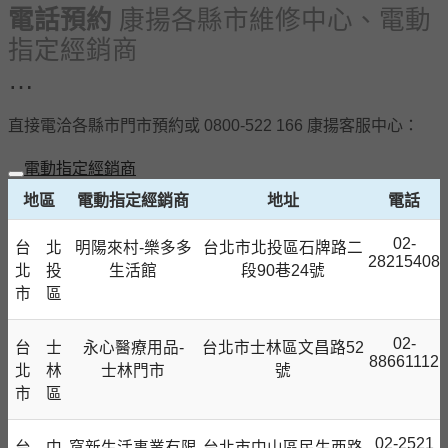
電話預約
康揚各縣市維修中⼼、電動
指定經銷商
…
直接電洽各縣市門市預約或 0800-522 166 康揚客服中心：
電動指定經銷商
地區
電動指定經銷商
地址
電話
02-
台
北
明陽來村-樂多多
台北市北投區石牌路二
28215408
北
投
⽣活館
段90巷24號
市
區
02-
台
士
永心醫療用品-
台北市士林區文昌路52
88661112
北
林
士林門市
號
市
區
02-2521
台
中
窩新生活事業有限
台北市中山區民生西路