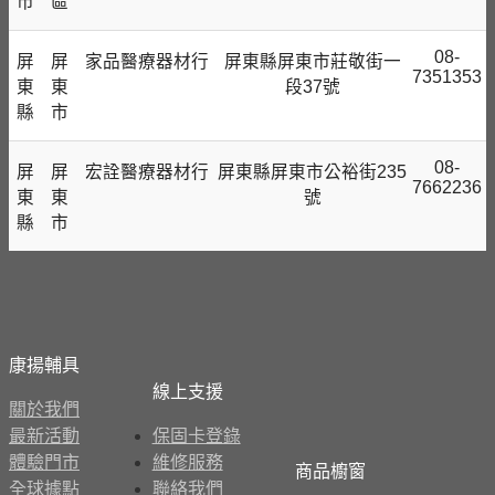
市
區
08-
屏
屏
家品醫療器材⾏
屏東縣屏東市莊敬街一
7351353
東
東
段37號
縣
市
08-
屏
屏
宏詮醫療器材⾏
屏東縣屏東市公裕街235
7662236
東
東
號
縣
市
康揚輔具
線上支援
關於我們
最新活動
保固卡登錄
體驗門市
維修服務
商品櫥窗
全球據點
聯絡我們