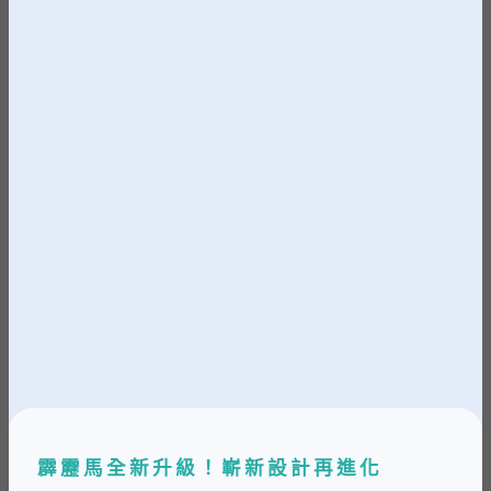
霹靂馬全新升級
！
嶄新設計再進化