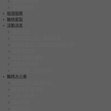
輪椅捐贈服務
康揚福利館
租借服務
輪椅客製
活動消息
最新消息
新劍齒虎上市｜體驗試乘
電輪新動力｜鋰鐵電池升級方案
康揚出任務
站立式輪椅體驗
兒童輪椅試乘
聰明照護，生活升級
輪椅大小事
適配學院｜產品影片
輪椅與照護知識
一車一故事
補助申請
輪椅防疫