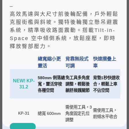
–
⾼效⾺達與⼤尺⼨前後輪配備，⼾外輕鬆
克服街檻與斜坡。獨特後輪獨立懸吊避震
系統，精準吸收路⾯震動。搭載Tilt-in-
Space 空中傾倒系統，放鬆座壓，即時
釋放臀部壓⼒。
總寬縮小更
背靠無段式
快速摺疊上
靈活
可調
車
580mm 俐落總
免工具多角度
背墊1秒快速收
NEW! KP-
寬，靈活穿梭
調整，輕鬆後
合，輕鬆上車
31.2
各種空間
躺舒展髖關節
不佔空間
需使用工具，3
需使用工具，
KP-31
總寬 600mm
角度固定孔位
前傾水平收合
調整
了解更多