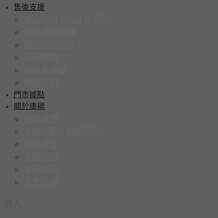
售後支援
產品註冊 | 送延長保固
輪椅維修服務
輪椅清潔服務
常見問題
經銷商專區
聯絡我們
門市據點
關於康揚
品牌故事
永續行動 | 輪椅回收
輪椅安全
卓越技術
全球據點
人才招募
登入