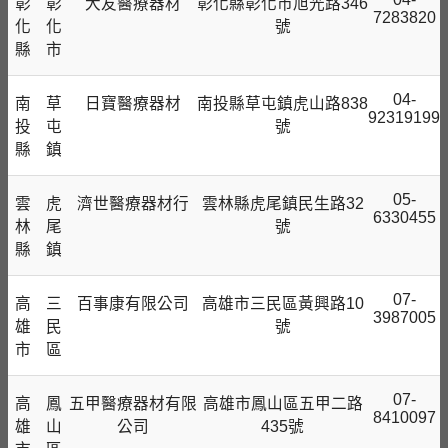
彰
彰
大友醫療器材
彰化縣彰化市旭光路346
7283820
化
化
號
縣
市
04-
南
草
日寶醫療器材
南投縣草屯鎮虎山路838
92319199
投
屯
號
縣
鎮
05-
雲
虎
濟世醫療器材⾏
雲林縣虎尾鎮民生路32
6330455
林
尾
號
縣
鎮
07-
高
三
百事康有限公司
高雄市三民區黃興路10
3987005
雄
民
號
市
區
07-
高
鳳
五甲醫療器材有限
高雄市鳳山區五甲二路
8410097
雄
山
公司
435號