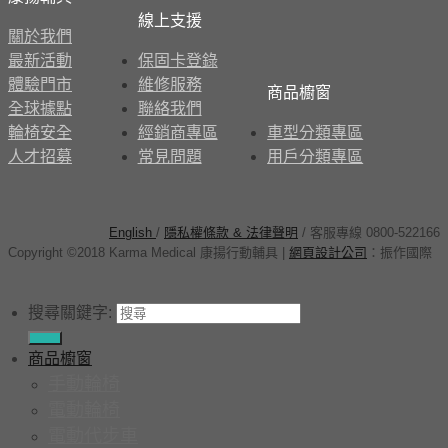
線上支援
關於我們
最新活動
保固卡登錄
體驗門市
維修服務
商品櫥窗
全球據點
聯絡我們
輪椅安全
經銷商專區
車型分類專區
人才招募
常見問題
用戶分類專區
English
/
隱私權條款 & 法律聲明
/ 客服專線 0800-522166
Copyright ©2018 Karma Medical 康揚行動輔具
|
網頁設計公司
：
振作國際
搜尋關鍵字:
商品櫥窗
手動輪椅
電動輪椅
電動代步車