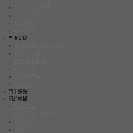
輪椅與照護知識
一車一故事
補助申請
輪椅防疫
售後支援
產品註冊 | 送延長保固
輪椅維修服務
輪椅清潔服務
常見問題
經銷商專區
聯絡我們
門市據點
關於康揚
品牌故事
永續行動 | 輪椅回收
輪椅安全
卓越技術