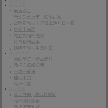
輪椅客製
活動消息
最新消息
新劍齒虎上市｜體驗試乘
電輪新動力｜鋰鐵電池升級方案
康揚出任務
站立式輪椅體驗
兒童輪椅試乘
聰明照護，生活升級
輪椅大小事
適配學院｜產品影片
輪椅與照護知識
一車一故事
補助申請
輪椅防疫
售後支援
產品註冊 | 送延長保固
輪椅維修服務
輪椅清潔服務