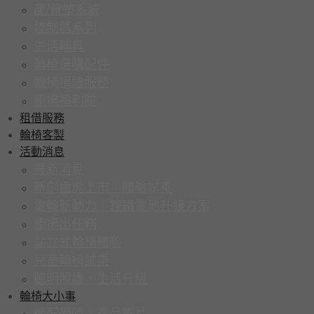
座/背墊系統
控制器系列
生活輔具
輪椅選購配件
輪椅捐贈服務
康揚福利館
租借服務
輪椅客製
活動消息
最新消息
新劍齒虎上市｜體驗試乘
電輪新動力｜鋰鐵電池升級方案
康揚出任務
站立式輪椅體驗
兒童輪椅試乘
聰明照護，生活升級
輪椅大小事
適配學院｜產品影片