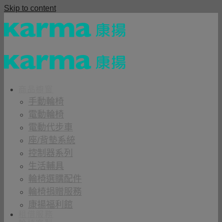
Skip to content
商品櫥窗
手動輪椅
電動輪椅
電動代步車
座/背墊系統
控制器系列
生活輔具
輪椅選購配件
輪椅捐贈服務
康揚福利館
租借服務