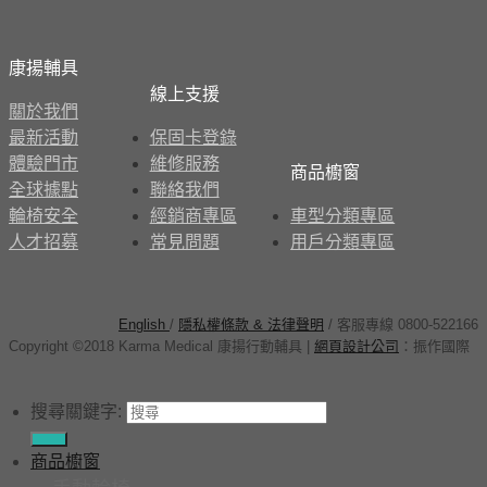
康揚輔具
線上支援
關於我們
最新活動
保固卡登錄
體驗門市
維修服務
商品櫥窗
全球據點
聯絡我們
輪椅安全
經銷商專區
車型分類專區
人才招募
常見問題
用戶分類專區
English
/
隱私權條款 & 法律聲明
/ 客服專線 0800-522166
Copyright ©2018 Karma Medical 康揚行動輔具
|
網頁設計公司
：
振作國際
搜尋關鍵字:
商品櫥窗