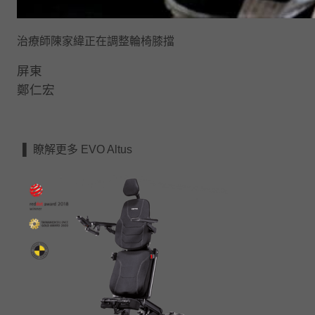
治療師陳家緯正在調整輪椅膝擋
屏東
鄭仁宏
▌ 瞭解更多 EVO Altus