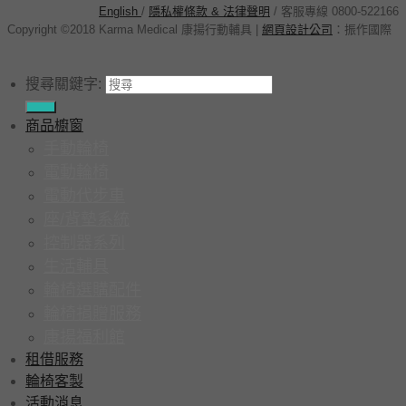
English
/
隱私權條款 & 法律聲明
/ 客服專線 0800-522166
Copyright ©2018 Karma Medical 康揚行動輔具
|
網頁設計公司
：
振作國際
搜尋關鍵字:
商品櫥窗
手動輪椅
電動輪椅
電動代步車
座/背墊系統
控制器系列
生活輔具
輪椅選購配件
輪椅捐贈服務
康揚福利館
租借服務
輪椅客製
活動消息