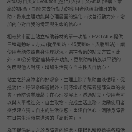
Altus源自英文Evolution (進化) 與拉丁文Altus (深層、崇
高)的組合，期望失去行動力的使用者能藉由輔具的幫
助，帶來生理功能與心理層面的進化，改善行動力外，增
加內心對自我的肯定與生命的信心。
相較於市面上站立輔助器材的單一功能，EVO Altus提供
三種電動站立方式 (從坐到站、45度到站、與躺到站)，讓
使用者能依照自身生理狀況，選擇合適的站立方式。此
外，40公分電動座椅舉升功能，更幫助輪椅族以平視的
角度與他人對談，增加生活獨立自主性與自信心。
站立之於身障者的好處多，生理上除了幫助血液循環、促
進消化、呼吸系統通暢外，同時增加身障者腿部負重的機
會，預防骨質疏鬆；在心理發展上，透過站立，使用者可
以與人平視社交、自主取物、完成生活庶務，激勵使用者
逐步建立獨立自主的生活型態、重建自信心，消除身障者
在日常生活時常遭遇的「高低差」。
為了提倡站立之於身障者的好處，康揚也積極透過各項活