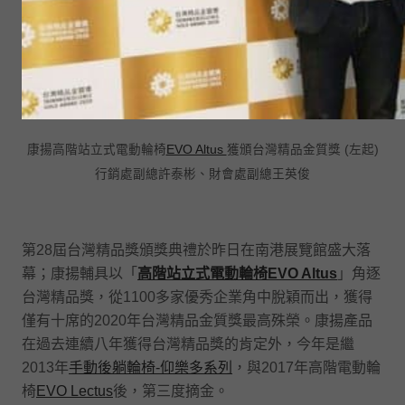
康揚高階站立式電動輪椅
EVO Altus
獲頒台灣精品金質獎 (左起)
行銷處副總許泰彬、財會處副總王英俊
第28屆台灣精品獎頒獎典禮於昨日在南港展覽館盛大落
幕；康揚輔具以「
高階站立式電動輪椅EVO Altus
」角逐
台灣精品獎，從1100多家優秀企業角中脫穎而出，獲得
僅有十席的2020年台灣精品金質獎最高殊榮。康揚產品
在過去連續八年獲得台灣精品獎的肯定外，今年是繼
2013年
手動後躺輪椅-仰樂多系列
，與2017年高階電動輪
椅
EVO Lectus
後，第三度摘金。