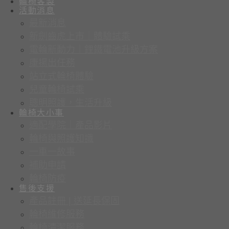
輪椅客製
活動消息
最新消息
新劍齒虎上市｜體驗試乘
電輪新動力｜鋰鐵電池升級方案
康揚出任務
站立式輪椅體驗
兒童輪椅試乘
聰明照護，生活升級
輪椅大小事
適配學院｜產品影片
輪椅與照護知識
一車一故事
補助申請
輪椅防疫
售後支援
產品註冊 | 送延長保固
輪椅維修服務
輪椅清潔服務