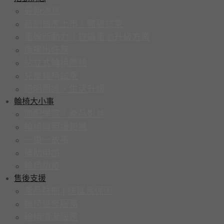
最新消息
新劍齒虎上市｜體驗試乘
電輪新動力｜鋰鐵電池升級方案
康揚出任務
站立式輪椅體驗
兒童輪椅試乘
聰明照護，生活升級
輪椅大小事
適配學院｜產品影片
輪椅與照護知識
一車一故事
補助申請
輪椅防疫
售後支援
產品註冊 | 送延長保固
輪椅維修服務
輪椅清潔服務