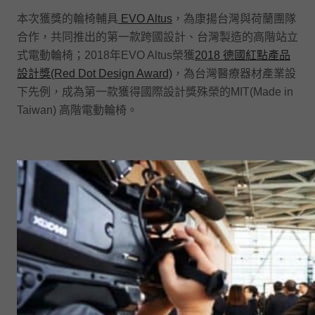
本次獲獎的輪椅輔具
EVO Altus
，為康揚台灣與荷蘭團隊
合作，共同推出的第一款跨國設計、台灣製造的高階站立
式電動輪椅；2018年EVO Altus榮獲
2018 德國紅點產品
設計獎(Red Dot Design Award)
，為台灣醫療器材產業設
下先例，成為第一款獲得國際設計獎殊榮的MIT(Made in
Taiwan) 高階電動輪椅。