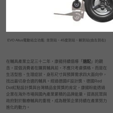
EVO Altus電動站立功能: 坐到站、45度到站、躺到站(由左到右)
在輔具產業立足三十二年，康揚持續倡導「
適配
」的觀
念，提倡消費者在購買輔具前，不應只考慮價格，而是在
生活型態、生理症狀、身形尺寸與預算需求四大面向中，
找出最切身合適的輔具。經過德國iF設計獎、德國Red
Dot紅點設計獎與台灣精品金質獎的肯定，康揚盼能透過
企業在海外市場與國內產業累積的品牌能量，提高民眾與
政府對於醫療輔具的重視，成為鞭策企業持續在產業努力
進化的動力。