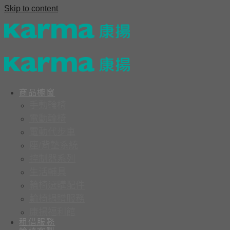
Skip to content
商品櫥窗
手動輪椅
電動輪椅
電動代步車
座/背墊系統
控制器系列
生活輔具
輪椅選購配件
輪椅捐贈服務
康揚福利館
租借服務