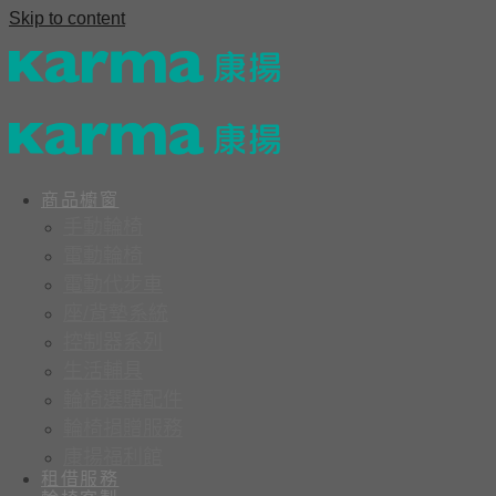
Skip to content
商品櫥窗
手動輪椅
電動輪椅
電動代步車
座/背墊系統
控制器系列
生活輔具
輪椅選購配件
輪椅捐贈服務
康揚福利館
租借服務