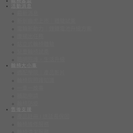
輪椅客製
活動消息
最新消息
新劍齒虎上市｜體驗試乘
電輪新動力｜鋰鐵電池升級方案
康揚出任務
站立式輪椅體驗
兒童輪椅試乘
聰明照護，生活升級
輪椅大小事
適配學院｜產品影片
輪椅與照護知識
一車一故事
補助申請
輪椅防疫
售後支援
產品註冊 | 送延長保固
輪椅維修服務
輪椅清潔服務