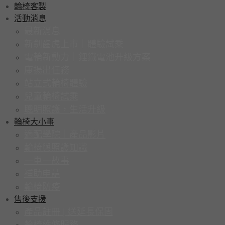
輪椅客製
活動消息
最新消息
新劍齒虎上市｜體驗試乘
電輪新動力｜鋰鐵電池升級方案
康揚出任務
站立式輪椅體驗
兒童輪椅試乘
聰明照護，生活升級
輪椅大小事
適配學院｜產品影片
輪椅與照護知識
一車一故事
補助申請
輪椅防疫
售後支援
產品註冊 | 送延長保固
輪椅維修服務