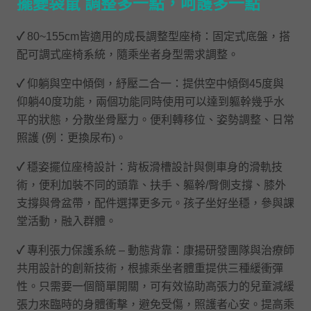
擺變袋鼠
調整多一點，呵護多一點
✓
80~155cm
皆適用的成長調整型座椅：固定式底盤，搭
配可調式座椅系統，隨乘坐者身型需求調整。
✓
仰躺與空中傾倒，紓壓二合一：提供空中傾倒
45度與
仰躺40度功能，兩個功能同時使用可以達到軀幹幾乎水
平的狀態，分散坐骨壓力。便利轉移位、姿勢調整、日常
照護 (例：更換尿布)。
✓
穩姿擺位座椅設計：背板滑槽設計與側車身的滑軌技
術，便利加裝不同的頭靠、扶手、軀幹/臀側支撐、膝外
支撐與骨盆帶，配件選擇更多元。孩子坐好坐穩，參與課
堂活動，融入群體。
✓
專利張力保護系統 – 動態背靠：康揚研發團隊與治療師
共用設計的創新技術，根據乘坐者體重提供三種緩衝彈
性。只需要一個簡單開關，可有效協助高張力的兒童減緩
張力來臨時的身體衝擊，避免受傷，照護者心安。提高乘