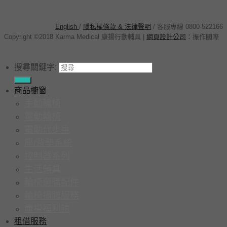
English
/
隱私權條款 & 法律聲明
/ 客服專線 0800-522166
Copyright ©2018 Karma Medical 康揚行動輔具
|
網頁設計公司
：
振作國際
搜尋關鍵字:
商品櫥窗
手動輪椅
電動輪椅
電動代步車
座/背墊系統
控制器系列
生活輔具
輪椅選購配件
輪椅捐贈服務
康揚福利館
租借服務