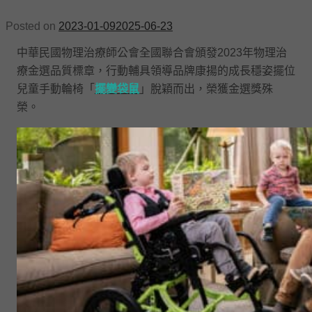
Posted on
2023-01-09
2025-06-23
中華民國物理治療師公會全國聯合會頒發2
023
年物理治
療金選品質標章，行動輔具領導品牌康揚的成長穩姿擺位
兒童手動輪椅「
擺變袋鼠
」脫穎而出，榮獲金選獎殊
榮。