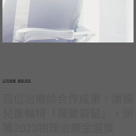
公司榮耀
,
最新消息
百位治療師合作成果，康揚
兒童輪椅「擺變袋鼠」，榮
獲2023物理治療金選獎