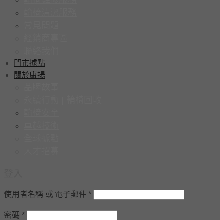
輪椅清潔服務
常見問題
經銷商專區
聯絡我們
門市據點
關於康揚
品牌故事
永續行動 | 輪椅回收
輪椅安全
卓越技術
全球據點
人才招募
登入
使用者名稱 或 電子郵件
*
密碼
*