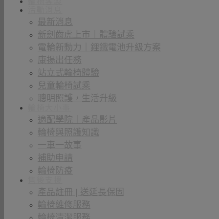
輪椅客製
活動消息
最新消息
新劍齒虎上市｜體驗試乘
電輪新動力｜鋰鐵電池升級方案
康揚出任務
站立式輪椅體驗
兒童輪椅試乘
聰明照護，生活升級
輪椅大小事
適配學院｜產品影片
輪椅與照護知識
一車一故事
補助申請
輪椅防疫
售後支援
產品註冊 | 送延長保固
輪椅維修服務
輪椅清潔服務