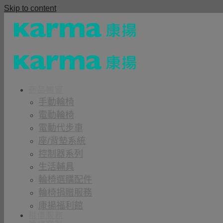
Skip to content
商品櫥窗
手動輪椅
電動輪椅
電動代步車
座/背墊系統
控制器系列
生活輔具
輪椅選購配件
輪椅捐贈服務
康揚福利館
租借服務