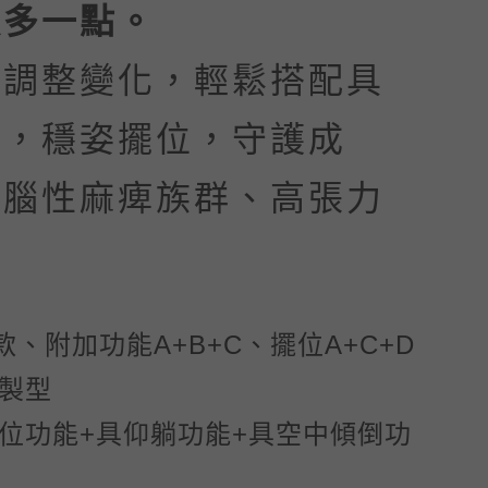
護多一點。
型調整變化，輕鬆搭配具
件，穩姿擺位，守護成
：腦性麻痺族群、高張力
款、
附加功能A+B+C、擺位A+C+D
製型
位功能+具仰躺功能+具空中傾倒功