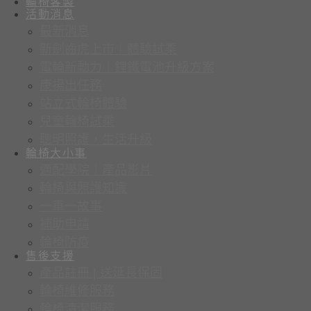
輪椅客製
活動消息
最新消息
新劍齒虎上市｜體驗試乘
電輪新動力｜鋰鐵電池升級方案
康揚出任務
站立式輪椅體驗
兒童輪椅試乘
聰明照護，生活升級
輪椅大小事
適配學院｜產品影片
輪椅與照護知識
一車一故事
補助申請
輪椅防疫
售後支援
產品註冊 | 送延長保固
輪椅維修服務
輪椅清潔服務