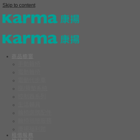
Skip to content
商品櫥窗
手動輪椅
電動輪椅
電動代步車
座/背墊系統
控制器系列
生活輔具
輪椅選購配件
輪椅捐贈服務
康揚福利館
租借服務