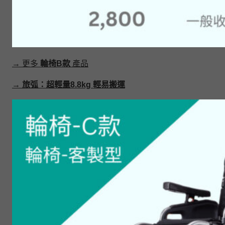
→ 更多
輪椅B款
產品
→ 旅弧：超輕量8.8kg 輕易搬運