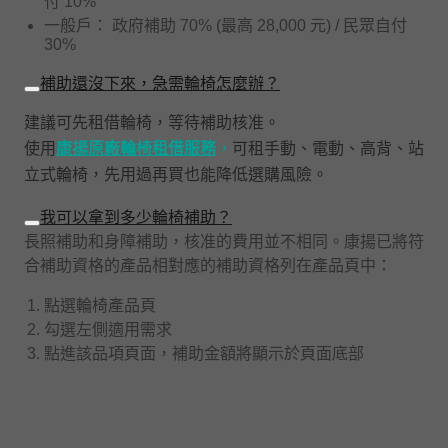
付 10%
一般戶： 政府補助 70% (最高 28,000 元) / 民眾自付
30%
補助還沒下來，急需輪椅怎麼辦？
建議可先租借輪椅，等待補助核准。
使用
康揚原廠輪椅租借服務
，
可租手動、電動、高背、站
立式輪椅，先用過再買也能降低選購風險。
我可以拿到多少輪椅補助？
長照補助和身障補助，核准的費用並不相同。康揚已將符
合補助資格的產品相對應的補助資格列在產品頁中：
點選輪椅產品頁
勾選左側適用需求
點進該品項頁面，補助金額將顯示於頁面底部