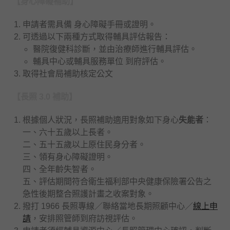
【身心障礙補助】
申請者需具備 身心障礙手冊或證明。
可透過以下兩種方式取得輔具評估報告：
醫院復健科診斷，並由治療師進行輔具評估。
輔具中心或輔具服務單位 到府評估。
取得社會局補助核定公文
【長照 3.0 補助】
根據個人狀況，長照補助適用對象如下
身心
失能者
：
一、六十五歲以上長者。
二、五十五歲以上原住民身分者。
三、領有身心障礙證明。
四、全年齡失智者。
五、評估期間符合衛生福利部中央健康保險署公告之
急性後期整合照護計畫之收案對象。
撥打 1966 長照專線／聯絡當地長期照顧中心／
線上申
請
，安排照管師到府訪視評估。