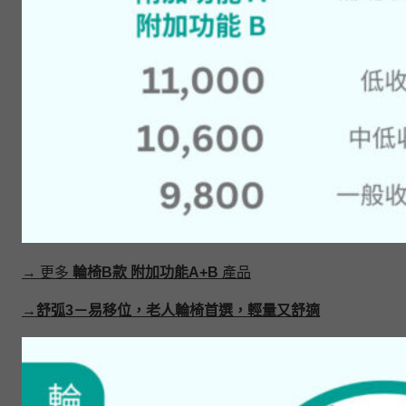
→ 更多
輪椅B款 附加功能A+B
產品
→舒弧3－易移位，老人輪椅首選，輕量又舒適