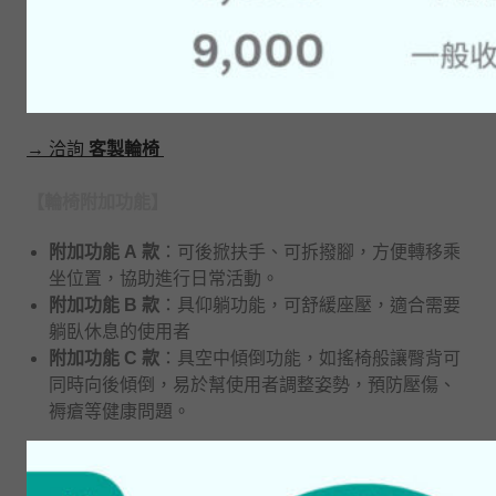
→ 洽詢
客製輪椅
【輪椅附加功能】
附加功能 A 款
：可後掀扶手、可拆撥腳，方便轉移乘
坐位置，協助進行日常活動。
附加功能 B 款
：具仰躺功能，可舒緩座壓，適合需要
躺臥休息的使用者
附加功能 C 款
：具空中傾倒功能，如搖椅般讓臀背可
同時向後傾倒，易於幫使用者調整姿勢，預防壓傷、
褥瘡等健康問題。