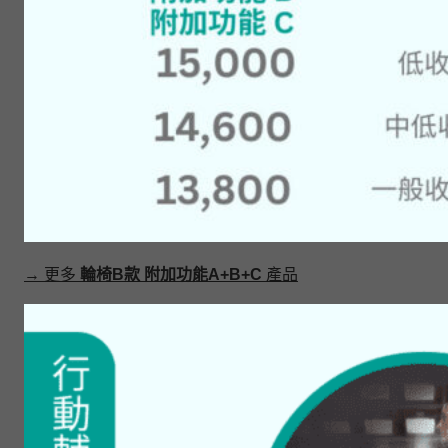
→ 更多
輪椅B款 附加功能A+B+C
產品