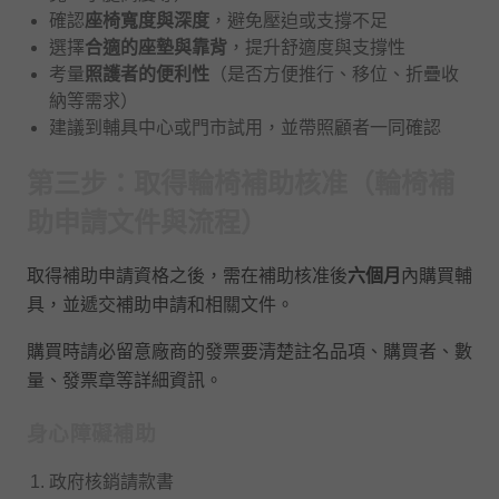
確認
座椅寬度與深度
，避免壓迫或支撐不足
選擇
合適的座墊與靠背
，提升舒適度與支撐性
考量
照護者的便利性
（是否方便推行、移位、折疊收
納等需求）
建議到輔具中心或門市試用，並帶照顧者一同確認
第三步：取得輪椅補助核准（輪椅補
助申請文件與流程）
取得補助申請資格之後，需在補助核准後
六個月
內購買輔
具，並遞交補助申請和相關文件。
購買時請必留意廠商的發票要清楚註名品項、購買者、數
量、發票章等詳細資訊。
身心障礙補助
政府核銷請款書