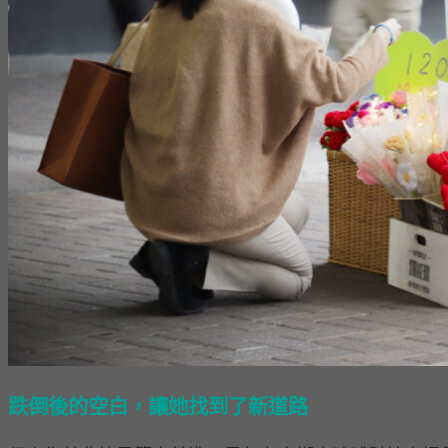
跌倒後的空白，讓她找到了新道路