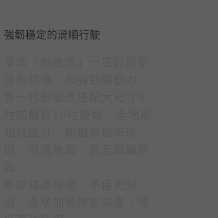
強韌穩定的滑順行駛
承襲「劍齒虎」一貫好評耐
操的結構，和強勁驅動力，
新一代劍齒虎搭配大尺寸9
吋前輪與16吋後輪，全地形
胎紋設計，能適應城市街
道、濕滑地面，甚至顛簸路
面。
新款鑄造輪圈，不僅更耐
用，還增加維修友善度，降