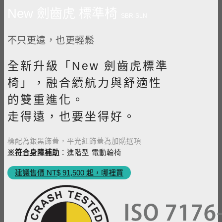
New 劍齒虎 標準椅
SBR-SLN
不只更遠，也更輕鬆
全新升級「New 劍齒虎標準
椅」，融合續航力與舒適性
的雙重進化。
走得遠，也要坐得好。
標配為銀黑飾蓋，平光紅飾蓋為加購選項
※符合身障補助
：進階型 電動輪椅
建議售價 NT$ 91,500 起，哪裡買