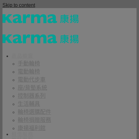
Skip to content
商品櫥窗
手動輪椅
電動輪椅
電動代步車
座/背墊系統
控制器系列
生活輔具
輪椅選購配件
輪椅捐贈服務
康揚福利館
租借服務