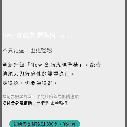
New 劍齒虎 標準椅
SBR-SLN
不只更遠，也更輕鬆
全新升級「New 劍齒虎標準椅」，融合
續航力與舒適性的雙重進化。
走得遠，也要坐得好。
標配為銀黑飾蓋，平光紅飾蓋為加購選項
※符合身障補助
：進階型 電動輪椅
建議售價 NT$ 91,500 起，哪裡買