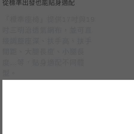
從標準出發也能貼身適配
「標準座椅」提供17吋與19
吋三明治透氣網布，並可直
接調整座深、扶手高、扶手
間距、大腿長度、小腿長
度…等，貼身適配不同體
型。