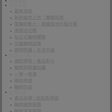
輪椅客製
活動消息
最新消息
新劍齒虎上市｜體驗試乘
電輪新動力｜鋰鐵電池升級方案
康揚出任務
站立式輪椅體驗
兒童輪椅試乘
聰明照護，生活升級
輪椅大小事
適配學院｜產品影片
輪椅與照護知識
一車一故事
補助申請
輪椅防疫
售後支援
產品註冊 | 送延長保固
輪椅維修服務
輪椅清潔服務