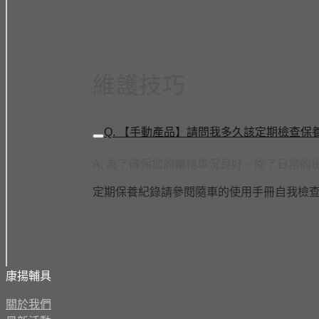
維護技巧
Q. 【手動產品】請問我多久該定期檢查保
A. 為了確保您的輪椅車況良好，除了日常
定期保養紀錄請參閱隨車的使用手冊自我檢
康揚輔具
關於我們