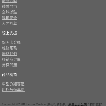
最新活動
體驗門市
全球據點
輪椅安全
人才招募
線上支援
保固卡登錄
維修服務
聯絡我們
經銷商專區
常見問題
商品櫥窗
車型分類專區
用戶分類專區
Copyright ©2018 Karma Medical 康揚行動輔具
|
網頁設計公司
：
振作國際