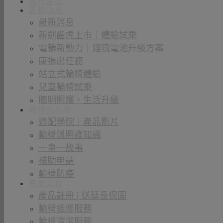
輪椅客製
活動消息
最新消息
新劍齒虎上市｜體驗試乘
電輪新動力｜鋰鐵電池升級方案
康揚出任務
站立式輪椅體驗
兒童輪椅試乘
聰明照護，生活升級
輪椅大小事
適配學院｜產品影片
輪椅與照護知識
一車一故事
補助申請
輪椅防疫
售後支援
產品註冊 | 送延長保固
輪椅維修服務
輪椅清潔服務