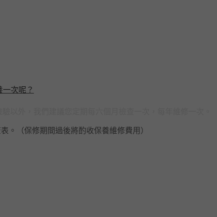
養一次呢？
的檢驗以外，我們建議您定期每六個月檢查一次，每年維修一次。
查表。（保修期間過後將酌收保養維修費用）