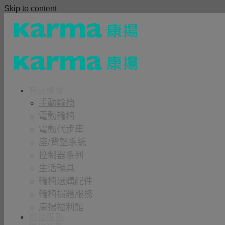
Skip to content
商品櫥窗
手動輪椅
電動輪椅
電動代步車
座/背墊系統
控制器系列
生活輔具
輪椅選購配件
輪椅捐贈服務
康揚福利館
租借服務