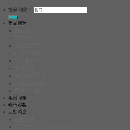
搜尋關鍵字:
商品櫥窗
手動輪椅
電動輪椅
電動代步車
座/背墊系統
控制器系列
生活輔具
輪椅選購配件
輪椅捐贈服務
康揚福利館
租借服務
輪椅客製
活動消息
最新消息
新劍齒虎上市｜體驗試乘