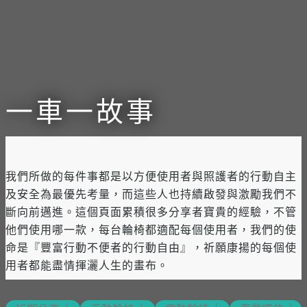
一車一故事
我們所做的每件事都是以方便使用者與照護者的行動自主
及安全為最優先考量，而這些人也持續啟發與激勵我們不
斷向前邁進。這個頁面累積很多分享者寶貴的經驗，不管
他們使用哪一款，每台輪椅都適配每個使用者，我們的使
命是『豐富行動不便者的行動自由』，祈願康揚的每個使
用者都能盡情揮灑人生的畫布。