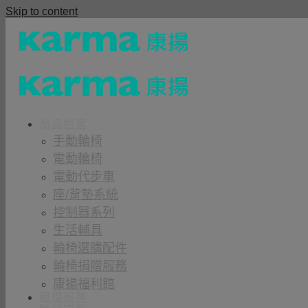
Skip to content
商品櫥窗
手動輪椅
電動輪椅
電動代步車
座/背墊系統
控制器系列
生活輔具
輪椅選購配件
輪椅捐贈服務
康揚福利館
租借服務