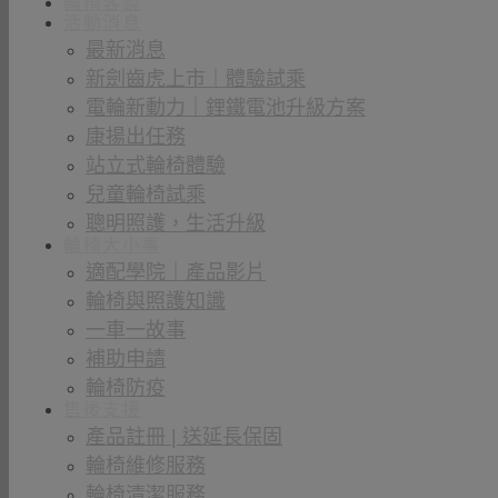
輪椅客製
活動消息
最新消息
新劍齒虎上市｜體驗試乘
電輪新動力｜鋰鐵電池升級方案
康揚出任務
站立式輪椅體驗
兒童輪椅試乘
聰明照護，生活升級
輪椅大小事
適配學院｜產品影片
輪椅與照護知識
一車一故事
補助申請
輪椅防疫
售後支援
產品註冊 | 送延長保固
輪椅維修服務
輪椅清潔服務