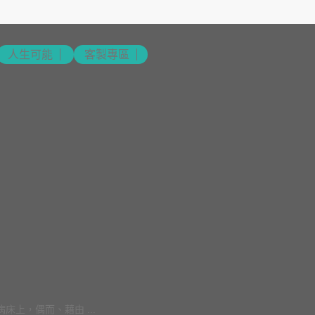
人生可能
客製專區
上，偶而、藉由 ...