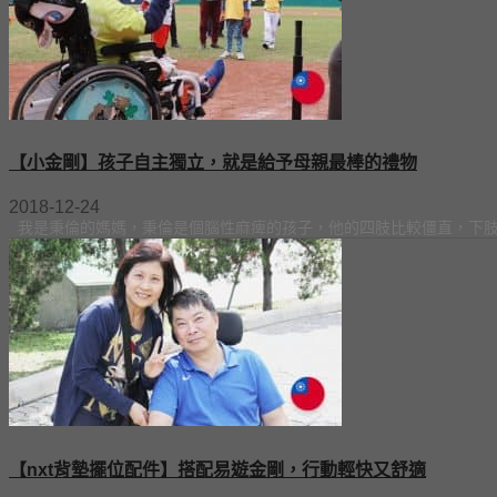
【小金剛】孩子自主獨立，就是給予母親最棒的禮物
2018-12-24
我是秉倫的媽媽，秉倫是個腦性麻痺的孩子，他的四肢比較僵直，下肢高張
【nxt背墊擺位配件】搭配易遊金剛，行動輕快又舒適