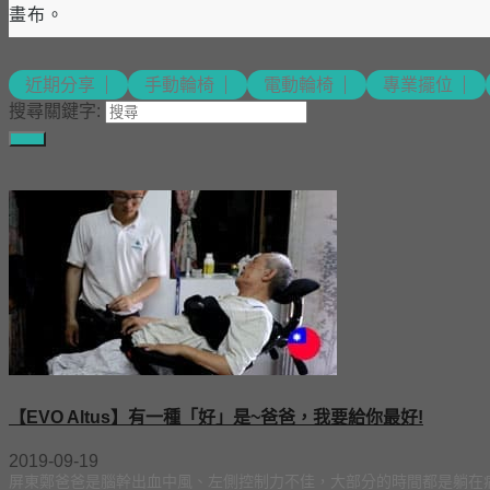
畫布。
近期分享
手動輪椅
電動輪椅
專業擺位
搜尋關鍵字:
【EVO Altus】有一種「好」是~爸爸，我要給你最好!
2019-09-19
屏東鄭爸爸是腦幹出血中風、左側控制力不佳，大部分的時間都是躺在病床