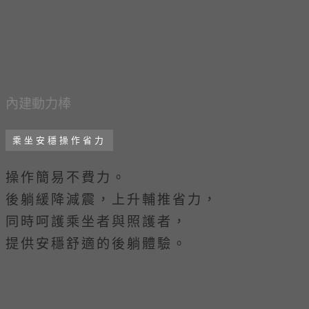
內建​動力棒
乘坐安穩操作省力
操作簡易不費力。
後躺緩降減震，上升輔推省力，
同時呵護乘坐者與照護者，
提供安穩舒適的後躺體驗。