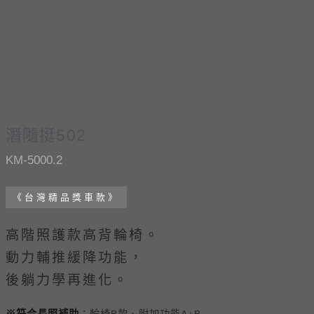
潛隨挺502
KM-5000.2
《台灣精品獎車款》
高階照護款高背輪椅。
動力輔推緩降功能，
後躺力學再進化。