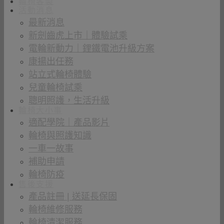
輪椅客製
活動消息
最新消息
新劍齒虎上市｜體驗試乘
電輪新動力｜鋰鐵電池升級方案
康揚出任務
站立式輪椅體驗
兒童輪椅試乘
聰明照護，生活升級
輪椅大小事
適配學院｜產品影片
輪椅與照護知識
一車一故事
補助申請
輪椅防疫
售後支援
產品註冊 | 送延長保固
輪椅維修服務
輪椅清潔服務