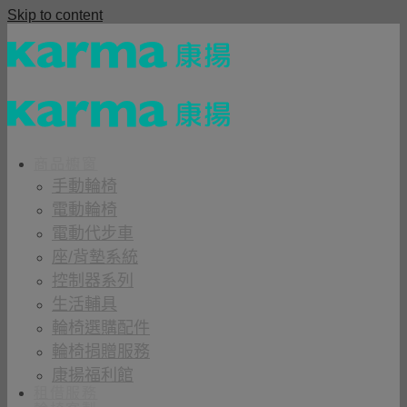
Skip to content
商品櫥窗
手動輪椅
電動輪椅
電動代步車
座/背墊系統
控制器系列
生活輔具
輪椅選購配件
輪椅捐贈服務
康揚福利館
租借服務