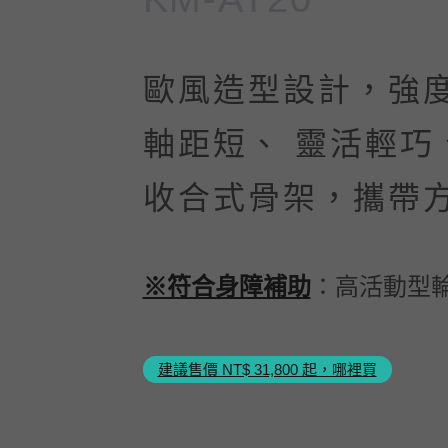
歐風造型設計，強
軸距短、 靈活輕巧
收合式骨架，攜帶
※符合身障補助
：高活動型輪
建議售價 NT$ 31,800 起，哪裡買