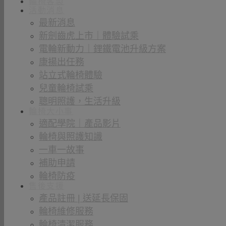
輪椅客製
活動消息
最新消息
新劍齒虎上市｜體驗試乘
電輪新動力｜鋰鐵電池升級方案
康揚出任務
站立式輪椅體驗
兒童輪椅試乘
聰明照護，生活升級
輪椅大小事
適配學院｜產品影片
輪椅與照護知識
一車一故事
補助申請
輪椅防疫
售後支援
產品註冊 | 送延長保固
輪椅維修服務
輪椅清潔服務