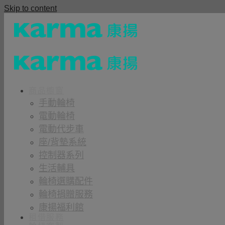
Skip to content
商品櫥窗
手動輪椅
電動輪椅
電動代步車
座/背墊系統
控制器系列
生活輔具
輪椅選購配件
輪椅捐贈服務
康揚福利館
租借服務