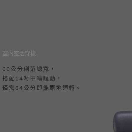
室內靈活穿梭
60公分俐落總寬，
搭配14吋中輪驅動，
僅需64公分即能原地迴轉。