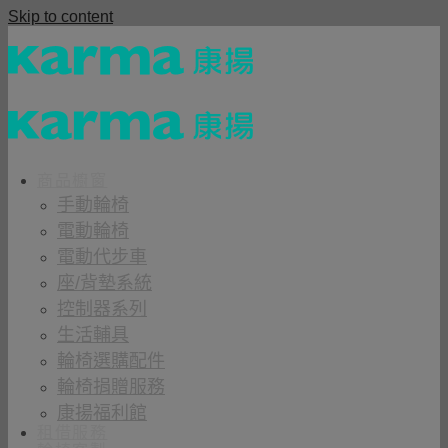
Skip to content
商品櫥窗
手動輪椅
電動輪椅
電動代步車
座/背墊系統
控制器系列
生活輔具
輪椅選購配件
輪椅捐贈服務
康揚福利館
租借服務