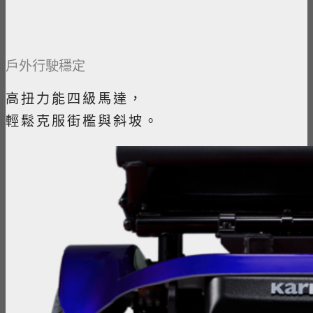
戶外行駛穩定
高扭力能四級馬達，
輕鬆克服街檻與斜坡。