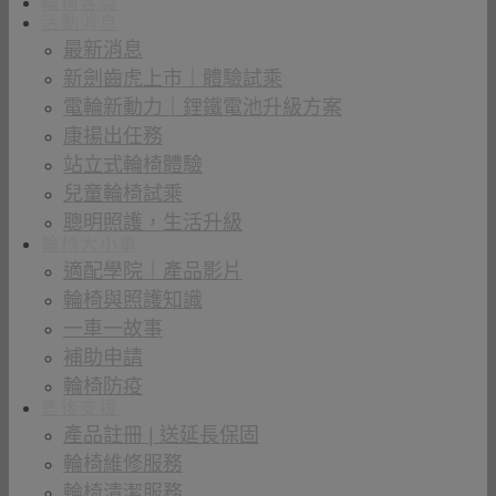
輪椅客製
活動消息
最新消息
新劍齒虎上市｜體驗試乘
電輪新動力｜鋰鐵電池升級方案
康揚出任務
站立式輪椅體驗
兒童輪椅試乘
聰明照護，生活升級
輪椅大小事
適配學院｜產品影片
輪椅與照護知識
一車一故事
補助申請
輪椅防疫
售後支援
產品註冊 | 送延長保固
輪椅維修服務
輪椅清潔服務