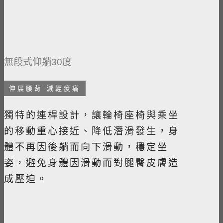
無段式仰躺30度 ​
伸展腰背 減輕痠痛
獨特的連桿設計，讓輪椅座椅與乘坐
的移動重心接近、降低潛滑發生，​身
體不再因後躺而向下滑動，穩定坐
姿，避免身體因滑動而對腿臀皮膚造
成壓迫。 ​