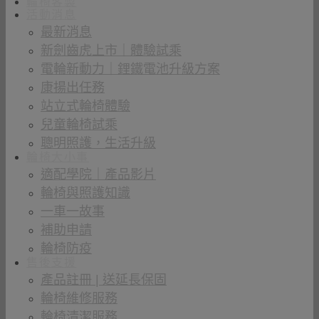
輪椅客製
活動消息
最新消息
新劍齒虎上市｜體驗試乘
電輪新動力｜鋰鐵電池升級方案
康揚出任務
站立式輪椅體驗
兒童輪椅試乘
聰明照護，生活升級
輪椅大小事
適配學院｜產品影片
輪椅與照護知識
一車一故事
補助申請
輪椅防疫
售後支援
產品註冊 | 送延長保固
輪椅維修服務
輪椅清潔服務