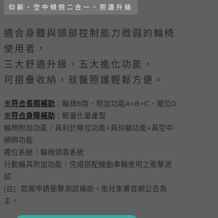
仰躺、空中傾倒二合一，照護升級
適合身體與頭部控制能力微弱的輪椅
使用者，
三大舒適升級、五大進化功能，
可摺疊收納，就醫照護輕鬆方便。
※符合長照補助
：輪椅B款、附加功能A+B+C、擺位D
※符合身障補助
：輕量化量產型
輪椅附加功能｜具利於移位功能+具仰躺功能+具空中
傾倒功能
擺位系統｜輪椅頭靠系統
行動輔具附加功能｜完成搭配機動車輛使用之衝擊測
試
[註] 如需申請衝擊測試補助，依社家署官網公告為
主。