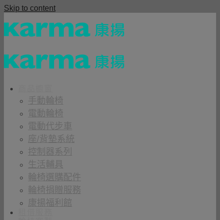
Skip to content
商品櫥窗
手動輪椅
電動輪椅
電動代步車
座/背墊系統
控制器系列
生活輔具
輪椅選購配件
輪椅捐贈服務
康揚福利館
租借服務