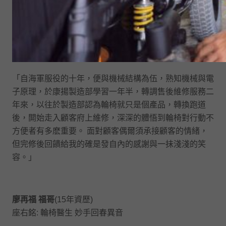
「自海軍服役的十年，便與機械結構為伍，熟知機械與電
子原理，於康揚製造部學習一年半，轉調售後維修服務二
年來，以往於製造部認為輪椅就只是個產品，轉換跑道
後，閞始走入顧客府上維修，深深的體悟到輪椅對行動不
方便者有多麽重要。 面對顧客偶爾須承接顧客的情緒，
但完修後回饋給我的確是發自內的感謝與一抺淺淺的笑
容。」
廖再福 福哥
(15年資歷)
座右銘: 輪椅醫生 妙手回春異音