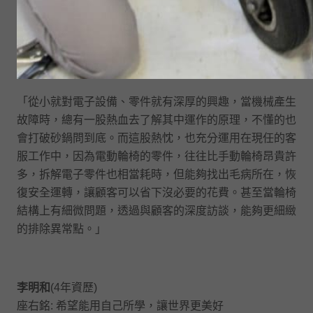
「從小就對電子設備、零件就有深厚的興趣，當機械產生
故障時，總有一股熱血去了解其中運作的原理，不懂的也
會打破砂鍋問到底。而這股熱忱，也充分運用在現任的客
服工作中，因為電動輪椅的零件，往往比手動輪椅昂貴許
多，拆解電子零件也相當耗時，但能夠找出毛病所在，恢
復安全運轉，讓顧客可以省下沒必要的花費。甚至當輪椅
結構上有細微問題，透過與顧客的深度訪談，能夠更細緻
的排除異常點。」
李明和
(4年資歷)
座右銘: 希望能用自己所學，讓世界更美好