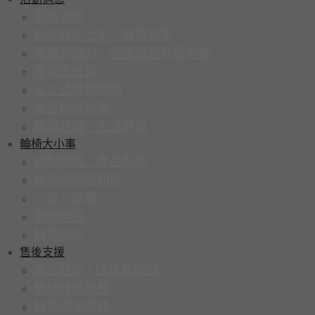
最新消息
新劍齒虎上市｜體驗試乘
電輪新動力｜鋰鐵電池升級方案
康揚出任務
站立式輪椅體驗
兒童輪椅試乘
聰明照護，生活升級
輪椅大小事
適配學院｜產品影片
輪椅與照護知識
一車一故事
補助申請
輪椅防疫
售後支援
產品註冊 | 送延長保固
輪椅維修服務
輪椅清潔服務