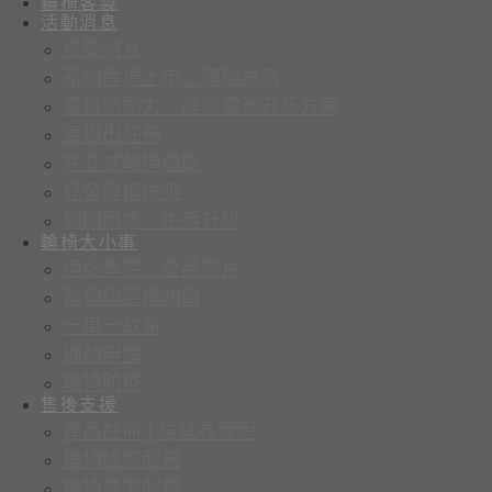
輪椅客製
活動消息
最新消息
新劍齒虎上市｜體驗試乘
電輪新動力｜鋰鐵電池升級方案
康揚出任務
站立式輪椅體驗
兒童輪椅試乘
聰明照護，生活升級
輪椅大小事
適配學院｜產品影片
輪椅與照護知識
一車一故事
補助申請
輪椅防疫
售後支援
產品註冊 | 送延長保固
輪椅維修服務
輪椅清潔服務