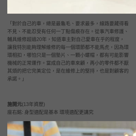
「對於自己的車，總是最龜毛、要求最多，線路要藏得看
不見、不能忍受有任何一丁點傷痕存在。從事汽車修護、
輔具維修超過20年，知道車主對自己愛車在乎的程度，
讓我特別能夠理解維修的每一個環節都不能馬虎，因為環
環相扣，哪怕只是一個墊片、一顆小螺帽，都有可能影響
機械的正常運作。當成自己的車來顧，再小的零件都不厭
其煩的把它完美定位，是在維修上的堅持，也是對顧客的
承諾。」
施開元
(13年資歷)
座右銘: 身型適配是基本 環境適配更講究