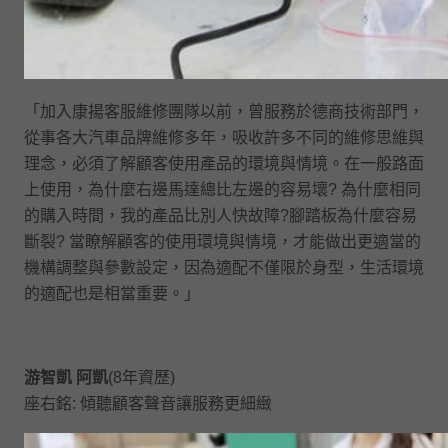
「加入康揚客服維修團隊以前，曾服務於德商技術部門，
從事各大汽車品牌維修多年，吸收許多不同的維修思維與
理念，必須了解顧客使用產品的環境與情境。在一般路面
上使用，為什麼右邊馬達總比左邊的容易壞? 為什麼相同
的購入時間，我的產品比別人快故障?腳踏板為什麼容易
斷裂? 當瞭解顧客的使用環境與情境，才能做出更適當的
機構調整與參數設定，因為適配不僅限於身型，生活環境
的適配也是相當重要。」
游智凱 阿凱
(8年資歷)
座右銘: 傾聽顧客聲音讓服務更細緻