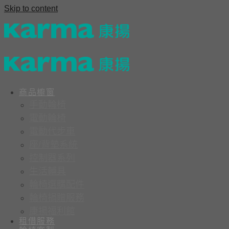
Skip to content
商品櫥窗
手動輪椅
電動輪椅
電動代步車
座/背墊系統
控制器系列
生活輔具
輪椅選購配件
輪椅捐贈服務
康揚福利館
租借服務