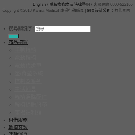
English
/
隱私權條款 & 法律聲明
/ 客服專線 0800-522166
Copyright ©2018 Karma Medical 康揚行動輔具
|
網頁設計公司
：
振作國際
搜尋關鍵字:
商品櫥窗
手動輪椅
電動輪椅
電動代步車
座/背墊系統
控制器系列
生活輔具
輪椅選購配件
輪椅捐贈服務
康揚福利館
租借服務
輪椅客製
活動消息