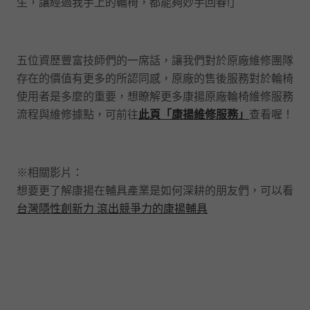
生，讓經過我手上的輪椅，都能夠妙手回春!」
五位資歷豐富技師們的一席話，讓我們對於原廠維修團隊
存在的價值有更多的所認同感，原廠的售後服務對於輪椅
使用者是多麼的重要，想瞭解更多康揚原廠輪椅維修服務
流程與維修據點，可前往
此頁「康揚維修服務」
查看喔！
※相關影片：
想要更了解康揚在輔具產業是如何深耕的朋友們，可以看
台灣隱性創新力 滾出競爭力的康揚輔具