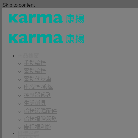
Skip to content
商品櫥窗
手動輪椅
電動輪椅
電動代步車
座/背墊系統
控制器系列
生活輔具
輪椅選購配件
輪椅捐贈服務
康揚福利館
租借服務