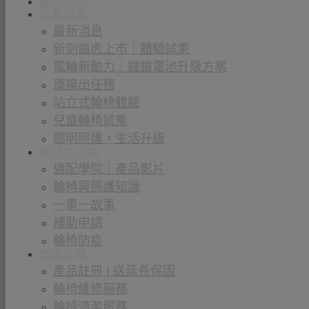
輪椅客製
活動消息
最新消息
新劍齒虎上市｜體驗試乘
電輪新動力｜鋰鐵電池升級方案
康揚出任務
站立式輪椅體驗
兒童輪椅試乘
聰明照護，生活升級
輪椅大小事
適配學院｜產品影片
輪椅與照護知識
一車一故事
補助申請
輪椅防疫
售後支援
產品註冊 | 送延長保固
輪椅維修服務
輪椅清潔服務