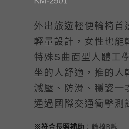
KM-2501
外出旅遊輕便輪椅首
輕量設計，女性也能
特殊S曲面型人體工
坐的人舒適，推的人
減壓、防滑、穩姿一次
通過國際交通衝擊測
※符合長照補助
：輪椅B款