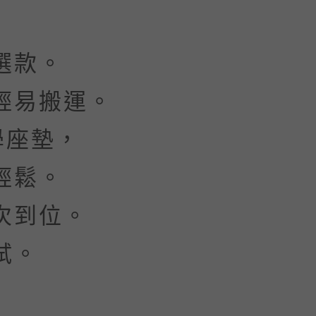
選款。
輕易搬運。
學座墊，
輕鬆。
到位。​
試。