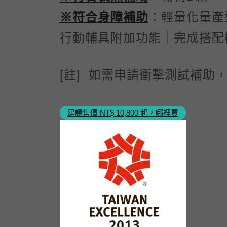
※符合身障補助
：輕量化量產
行動輔具附加功能｜完成搭配
[註] 如需申請衝擊測試補助
建議售價 NT$ 10,800 起，哪裡買