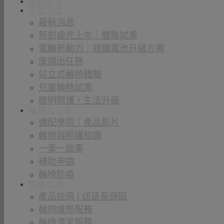
輪椅客製
活動消息
最新消息
新劍齒虎上市｜體驗試乘
電輪新動力｜鋰鐵電池升級方案
康揚出任務
站立式輪椅體驗
兒童輪椅試乘
聰明照護，生活升級
輪椅大小事
適配學院｜產品影片
輪椅與照護知識
一車一故事
補助申請
輪椅防疫
售後支援
產品註冊 | 送延長保固
輪椅維修服務
輪椅清潔服務