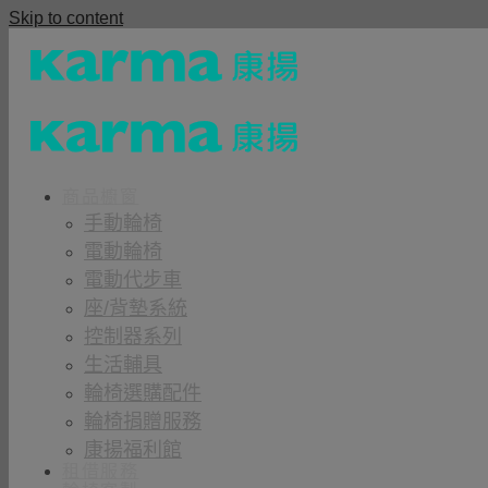
Skip to content
商品櫥窗
手動輪椅
電動輪椅
電動代步車
座/背墊系統
控制器系列
生活輔具
輪椅選購配件
輪椅捐贈服務
康揚福利館
租借服務