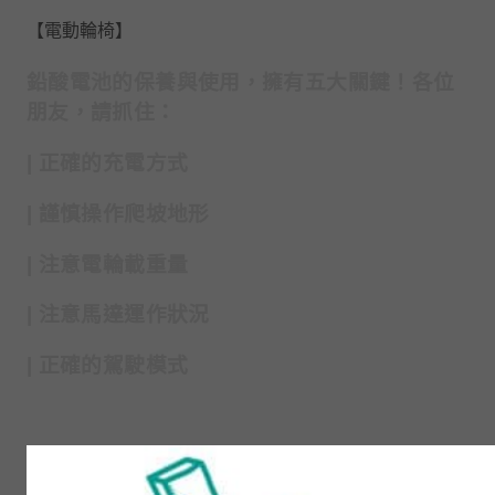
【電動輪椅】
鉛酸電池的保養與使用，擁有五大關鍵！各位
朋友，請抓住：
|
正確的充電方式
|
謹慎操作爬坡地形
|
注意電輪載重量
|
注意馬達運作狀況
|
正確的駕駛模式