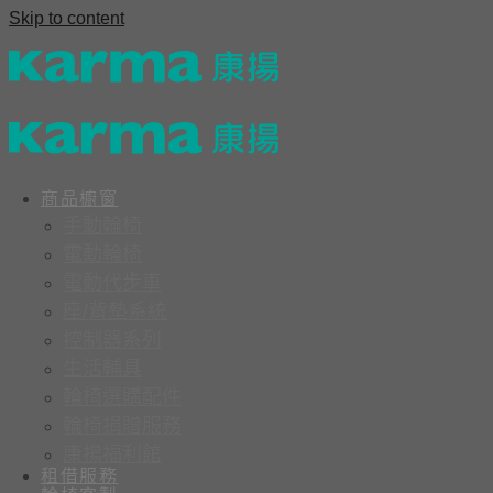
Skip to content
商品櫥窗
手動輪椅
電動輪椅
電動代步車
座/背墊系統
控制器系列
生活輔具
輪椅選購配件
輪椅捐贈服務
康揚福利館
租借服務