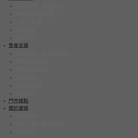
適配學院｜產品影片
輪椅與照護知識
一車一故事
補助申請
輪椅防疫
售後支援
產品註冊 | 送延長保固
輪椅維修服務
輪椅清潔服務
常見問題
經銷商專區
聯絡我們
門市據點
關於康揚
品牌故事
永續行動 | 輪椅回收
輪椅安全