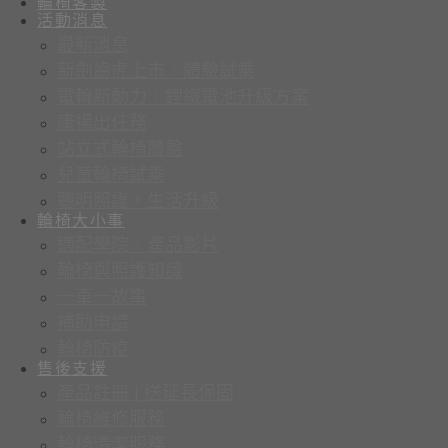
輪椅客製
活動消息
最新消息
新劍齒虎上市｜體驗試乘
電輪新動力｜鋰鐵電池升級方案
康揚出任務
站立式輪椅體驗
兒童輪椅試乘
聰明照護，生活升級
輪椅大小事
適配學院｜產品影片
輪椅與照護知識
一車一故事
補助申請
輪椅防疫
售後支援
產品註冊 | 送延長保固
輪椅維修服務
輪椅清潔服務