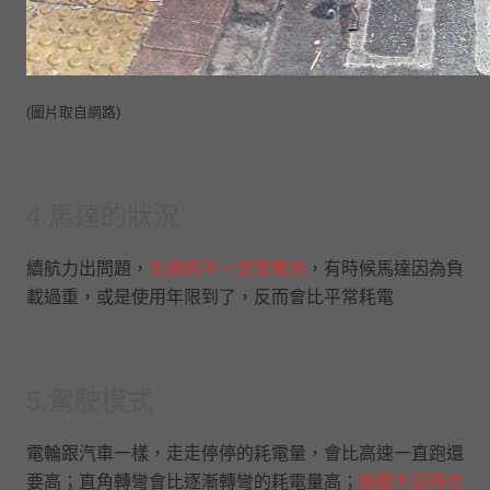
(圖片取自網路)
4.馬達的狀況
續航力出問題，
生病的不一定是電池
，有時候馬達因為負
載過重，或是使用年限到了，反而會比平常耗電
5.駕駛模式
電輪跟汽車一樣，走走停停的耗電量，會比高速一直跑還
要高；直角轉彎會比逐漸轉彎的耗電量高；
胎壓不足時也