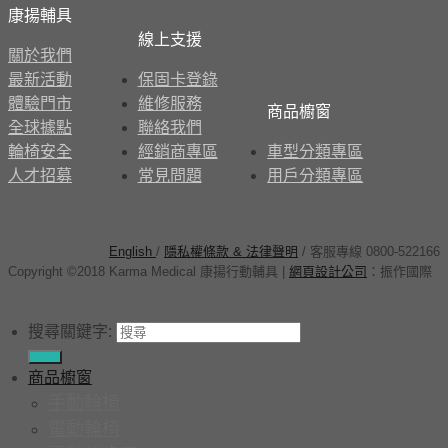
康揚輔具
線上支援
關於我們
最新活動
保固卡登錄
體驗門市
維修服務
商品櫥窗
全球據點
聯絡我們
輪椅安全
經銷商專區
車型分類專區
人才招募
常見問題
用戶分類專區
English
/
隱私權條款 & 法律聲明
/ 客服專線 0800-522166
Copyright ©2018 Karma Medical 康揚行動輔具
|
網頁設計公司
：
振作國際
搜尋關鍵字:
商品櫥窗
手動輪椅
電動輪椅