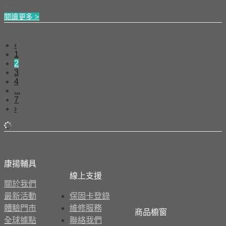
...
閱讀更多 >
‹
1
2
3
4
...
7
›
康揚輔具
線上支援
關於我們
最新活動
保固卡登錄
體驗門市
維修服務
商品櫥窗
全球據點
聯絡我們