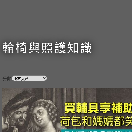
輪椅與照護知識
分類