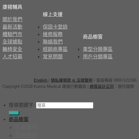
康揚輔具
線上支援
關於我們
最新活動
保固卡登錄
體驗門市
維修服務
商品櫥窗
全球據點
聯絡我們
輪椅安全
經銷商專區
車型分類專區
人才招募
常見問題
用戶分類專區
English
/
隱私權條款 & 法律聲明
/ 客服專線 0800-522166
Copyright ©2018 Karma Medical 康揚行動輔具
|
網頁設計公司
：
振作國際
搜尋關鍵字:
商品櫥窗
手動輪椅
電動輪椅